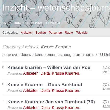
Inzicht – wetenschapsjourna
Verhalen uit de wetenschap
OVER
CURRICULUM VITAE
CONTACT
Categories:
Artikelen
Boeken
Personen
Radio
Televisie
Category Archives:
Krasse Knarren
serie over doorwerkende emeritus hoogleraren aan de TU Del
Krasse knarren – Willem van der Poel
C
Posted in
,
,
.
April
Artikelen
Delta
Krasse Knarren
Krasse Knarren – Guus Berkhout
C
Posted in
,
,
.
Marc
Artikelen
Delta
Krasse Knarren
Krasse Knarren: Jan van Turnhout (76)
C
Posted in
,
,
.
Febr
Artikelen
Delta
Krasse Knarren