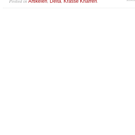
Posted in
,
,
.
Artikelen
Delta
Krasse Knarren