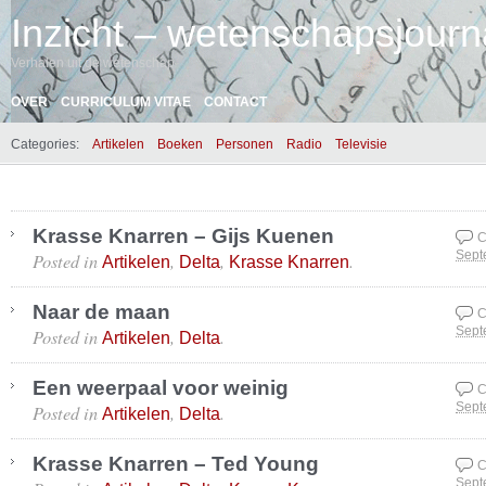
Inzicht – wetenschapsjourna
Verhalen uit de wetenschap
OVER
CURRICULUM VITAE
CONTACT
Categories:
Artikelen
Boeken
Personen
Radio
Televisie
Krasse Knarren – Gijs Kuenen
C
Posted in
,
,
.
Sept
Artikelen
Delta
Krasse Knarren
Naar de maan
C
Posted in
,
.
Sept
Artikelen
Delta
Een weerpaal voor weinig
C
Posted in
,
.
Sept
Artikelen
Delta
Krasse Knarren – Ted Young
C
Sept