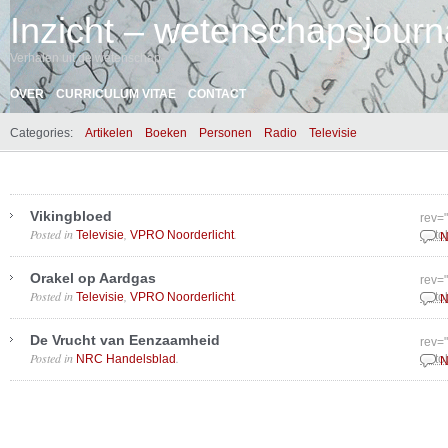
Inzicht – wetenschapsjourna
Verhalen uit de wetenschap
OVER
CURRICULUM VITAE
CONTACT
Categories:
Artikelen
Boeken
Personen
Radio
Televisie
Vikingbloed
rev=
Posted in
,
.
Televisie
VPRO Noorderlicht
Octo
N
Orakel op Aardgas
rev=
Posted in
,
.
Televisie
VPRO Noorderlicht
Octo
N
De Vrucht van Eenzaamheid
rev=
Posted in
.
NRC Handelsblad
Octo
N