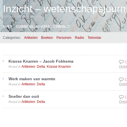
Inzicht – wetenschapsjourna
Verhalen uit de wetenschap
OVER
CURRICULUM VITAE
CONTACT
Categories:
Artikelen
Boeken
Personen
Radio
Televisie
Krasse Knarren – Jacob Fokkema
C
Posted in
,
,
.
Artikelen
Delta
Krasse Knarren
Octo
Werk maken van warmte
C
Posted in
,
.
Artikelen
Delta
Octo
Sneller dan ooit
C
Posted in
,
.
Artikelen
Delta
Octo