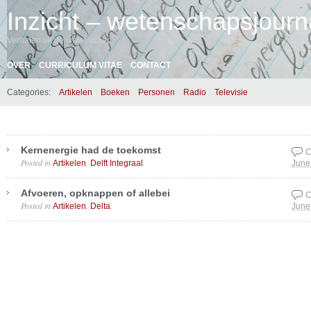
Inzicht – wetenschapsjourna
Verhalen uit de wetenschap
OVER
CURRICULUM VITAE
CONTACT
Categories:
Artikelen
Boeken
Personen
Radio
Televisie
Kernenergie had de toekomst
C
Posted in
,
.
Artikelen
Delft Integraal
June
Afvoeren, opknappen of allebei
C
Posted in
,
.
Artikelen
Delta
June