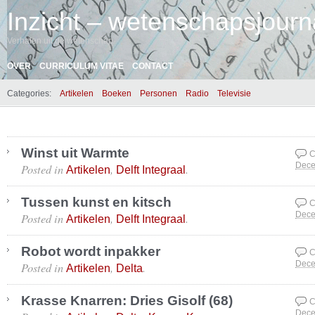
Inzicht – wetenschapsjourna
Verhalen uit de wetenschap
OVER
CURRICULUM VITAE
CONTACT
Categories:
Artikelen
Boeken
Personen
Radio
Televisie
Winst uit Warmte
C
Posted in
,
.
Dece
Artikelen
Delft Integraal
Tussen kunst en kitsch
C
Posted in
,
.
Dece
Artikelen
Delft Integraal
Robot wordt inpakker
C
Posted in
,
.
Dece
Artikelen
Delta
Krasse Knarren: Dries Gisolf (68)
C
Dece