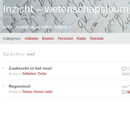
Inzicht – wetenschapsjourna
Verhalen uit de wetenschap
OVER
CURRICULUM VITAE
CONTACT
Categories:
Artikelen
Boeken
Personen
Radio
Televisie
Tag Archives:
riool
Zoektocht in het riool
C
Posted in
,
.
Artikelen
Delta
June
Regenriool
rev=
Posted in
.
Teleac Hoezo radio
April
N