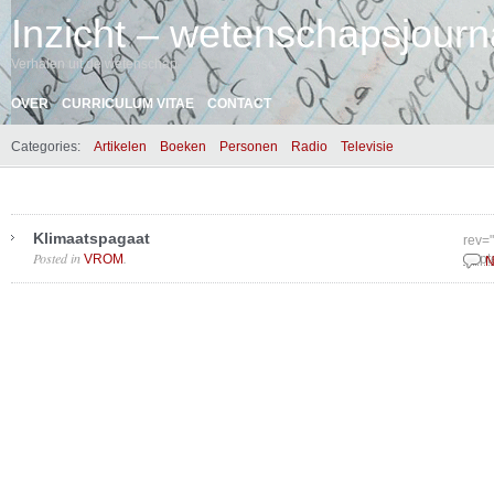
Inzicht – wetenschapsjourna
Verhalen uit de wetenschap
OVER
CURRICULUM VITAE
CONTACT
Categories:
Artikelen
Boeken
Personen
Radio
Televisie
Klimaatspagaat
rev=
Posted in
.
VROM
Sept
N