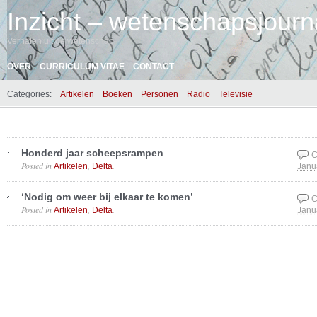
Inzicht – wetenschapsjourna
Verhalen uit de wetenschap
OVER
CURRICULUM VITAE
CONTACT
Categories:
Artikelen
Boeken
Personen
Radio
Televisie
Honderd jaar scheepsrampen
C
Posted in
,
.
Artikelen
Delta
Janu
‘Nodig om weer bij elkaar te komen’
C
Posted in
,
.
Artikelen
Delta
Janu