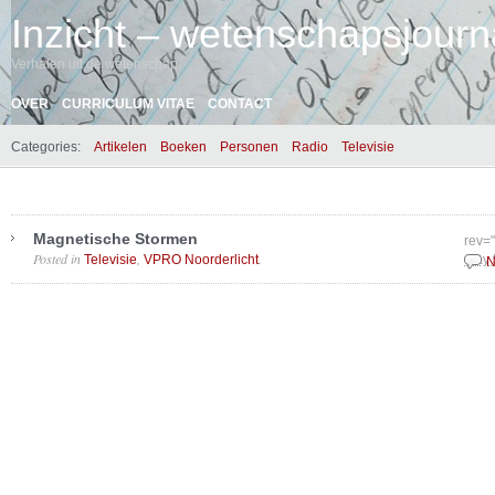
Inzicht – wetenschapsjourna
Verhalen uit de wetenschap
OVER
CURRICULUM VITAE
CONTACT
Categories:
Artikelen
Boeken
Personen
Radio
Televisie
Magnetische Stormen
rev=
Posted in
,
.
Televisie
VPRO Noorderlicht
May 
N