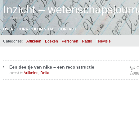
Inzicht – wetenschapsjourna
Verhalen uit de wetenschap
OVER
CURRICULUM VITAE
CONTACT
Categories:
Artikelen
Boeken
Personen
Radio
Televisie
Een deeltje van niks – een reconstructie
C
Posted in
,
.
Artikelen
Delta
Augu