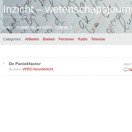
Inzicht – wetenschapsjourna
Verhalen uit de wetenschap
OVER
CURRICULUM VITAE
CONTACT
Categories:
Artikelen
Boeken
Personen
Radio
Televisie
De Paniekfactor
rev=
Posted in
.
VPRO Noorderlicht
May 
N