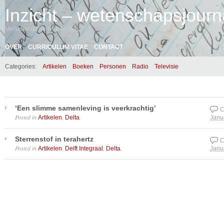
Inzicht – wetenschapsjourna
Verhalen uit de wetenschap
OVER
CURRICULUM VITAE
CONTACT
Categories:
Artikelen
Boeken
Personen
Radio
Televisie
‘Een slimme samenleving is veerkrachtig’
C
Posted in
,
.
Artikelen
Delta
Janu
Sterrenstof in terahertz
C
Posted in
,
,
.
Artikelen
Delft Integraal
Delta
Janu