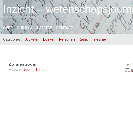
Inzicht – wetenschapsjourna
Verhalen uit de wetenschap
OVER
CURRICULUM VITAE
CONTACT
Categories:
Artikelen
Boeken
Personen
Radio
Televisie
Zonnestroom
rev=
Posted in
.
Noorderlicht radio
Marc
N