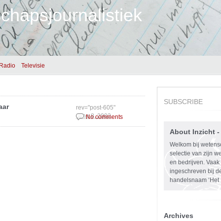
chapsjournalistiek
Radio
Televisie
SUBSCRIBE
aar
rev="post-605"
June 8, 2002
No comments
About Inzicht 
Welkom bij wetensc
selectie van zijn we
en bedrijven. Vaak 
ingeschreven bij 
handelsnaam ‘Het I
Archives