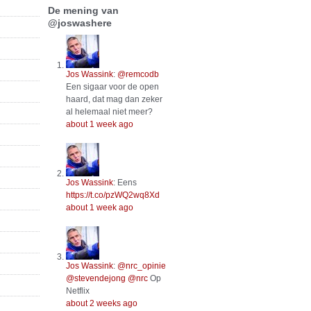
De mening van
@joswashere
Jos Wassink
:
@remcodb
Een sigaar voor de open
haard, dat mag dan zeker
al helemaal niet meer?
about 1 week ago
Jos Wassink
:
Eens
https://t.co/pzWQ2wq8Xd
about 1 week ago
Jos Wassink
:
@nrc_opinie
@stevendejong
@nrc
Op
Netflix
about 2 weeks ago