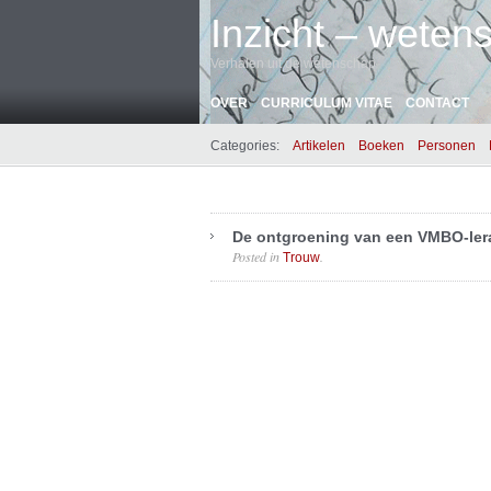
Inzicht – wetens
Verhalen uit de wetenschap
OVER
CURRICULUM VITAE
CONTACT
Categories:
Artikelen
Boeken
Personen
De ontgroening van een VMBO-ler
Posted in
.
Trouw