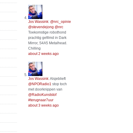
Jos Wassink
:
@nrc_opinie
@stevendejong
@nrc
Toekomstige robothond
prachtig gefilmd in Dark
Mirror, S4A5 Metalhead.
Chilling
about 2 weeks ago
Jos Wassink
:
Alsjeblieft
@NPORadio1
stop toch
met doorknippen van
@RadioKunststof
#terugnaar7uur
about 3 weeks ago