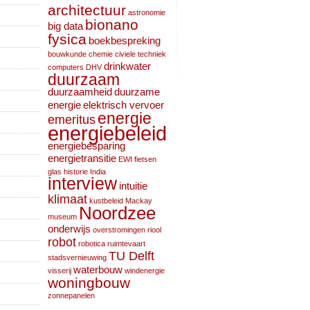
architectuur
astronomie
bionano
big data
fysica
boekbespreking
bouwkunde
chemie
civiele techniek
drinkwater
computers
DHV
duurzaam
duurzaamheid
duurzame
energie
elektrisch vervoer
energie
emeritus
energiebeleid
energiebesparing
energietransitie
EWI
fietsen
glas
historie
India
interview
intuitie
klimaat
kustbeleid
Mackay
Noordzee
museum
onderwijs
overstromingen
riool
robot
robotica
ruimtevaart
TU Delft
stadsvernieuwing
waterbouw
visserij
windenergie
woningbouw
zonnepanelen