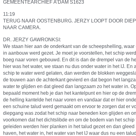
GEMEENTEARCHIEF A’DAM S1623
11:19
TERUG NAAR OOSTENBURG. JERZY LOOPT DOOR DIEP
NAAR CAMERA.
DR. JERZY GAWRONKSI:
We staan hier aan de onderkant van de scheepshelling, waar
in aanbouw werd gezet. Je moet je voorstellen, het schip wer
boeg naar voren gebouwd. En dit is dan de drempel van de hell
hier was het water, we staan nu dus onder water in het IJ. En a
schip te water werd gelaten, dan werden de blokken weggesl
de touwen aan de achterkant gevierd en dat begon het langza
water te glijden en dat gleed dan langzaam zo het water in. O
bepaald moment heb je dan het kantelpunt en hier op de dre
de helling kantelde het naar voren en vandaar dat er hier ond
een schuine talud werd gemaakt om ervoor te zorgen dat er 
diepgang was zodat het schip naar beneden kon glijden en o
voorkomen dat het dichtslibde en om de bodem van het schip 
geleiden werden hier planken in het talud gezet en dan gleed 
haven, het water in, het water van het IJ waar dus nu een talu