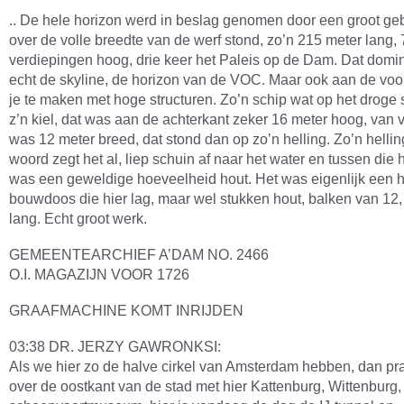
.. De hele horizon werd in beslag genomen door een groot g
over de volle breedte van de werf stond, zo’n 215 meter lang, 
verdiepingen hoog, drie keer het Paleis op de Dam. Dat domi
echt de skyline, de horizon van de VOC. Maar ook aan de voo
je te maken met hoge structuren. Zo’n schip wat op het droge s
z’n kiel, dat was aan de achterkant zeker 16 meter hoog, van 
was 12 meter breed, dat stond dan op zo’n helling. Zo’n hellin
woord zegt het al, liep schuin af naar het water en tussen die 
was een geweldige hoeveelheid hout. Het was eigenlijk een h
bouwdoos die hier lag, maar wel stukken hout, balken van 12,
lang. Echt groot werk.
GEMEENTEARCHIEF A’DAM NO. 2466
O.I. MAGAZIJN VOOR 1726
GRAAFMACHINE KOMT INRIJDEN
03:38 DR. JERZY GAWRONKSI:
Als we hier zo de halve cirkel van Amsterdam hebben, dan pr
over de oostkant van de stad met hier Kattenburg, Wittenburg, 