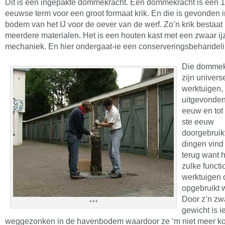
Dit is een ingepakte dommekracht. Een dommekracht is een 
eeuwse term voor een groot formaat krik. En die is gevonden 
bodem van het IJ voor de oever van de werf. Zo’n krik bestaat 
meerdere materialen. Het is een houten kast met een zwaar ij
mechaniek. En hier ondergaat-ie een conserveringsbehandeli
Die dommek
zijn univers
werktuigen,
uitgevonden
eeuw en tot 
ste eeuw
doorgebruikt
dingen vind 
terug want h
zulke functi
werktuigen 
opgebruikt 
Door z’n zw
+++
gewicht is i
weggezonken in de havenbodem waardoor ze ‘m niet meer k