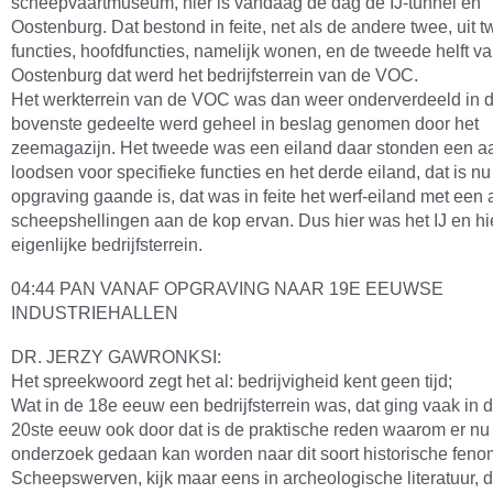
scheepvaartmuseum, hier is vandaag de dag de IJ-tunnel en
Oostenburg. Dat bestond in feite, net als de andere twee, uit 
functies, hoofdfuncties, namelijk wonen, en de tweede helft v
Oostenburg dat werd het bedrijfsterrein van de VOC.
Het werkterrein van de VOC was dan weer onderverdeeld in d
bovenste gedeelte werd geheel in beslag genomen door het
zeemagazijn. Het tweede was een eiland daar stonden een aa
loodsen voor specifieke functies en het derde eiland, dat is n
opgraving gaande is, dat was in feite het werf-eiland met een 
scheepshellingen aan de kop ervan. Dus hier was het IJ en hi
eigenlijke bedrijfsterrein.
04:44 PAN VANAF OPGRAVING NAAR 19E EEUWSE
INDUSTRIEHALLEN
DR. JERZY GAWRONKSI:
Het spreekwoord zegt het al: bedrijvigheid kent geen tijd;
Wat in de 18e eeuw een bedrijfsterrein was, dat ging vaak in 
20ste eeuw ook door dat is de praktische reden waarom er nu
onderzoek gedaan kan worden naar dit soort historische fen
Scheepswerven, kijk maar eens in archeologische literatuur, da