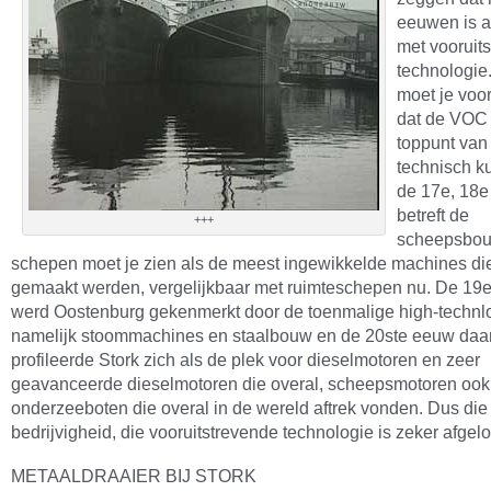
eeuwen is a
met vooruit
technologie
moet je voor
dat de VOC
toppunt van
technisch k
de 17e, 18e
betreft de
+++
scheepsbou
schepen moet je zien als de meest ingewikkelde machines die 
gemaakt werden, vergelijkbaar met ruimteschepen nu. De 19
werd Oostenburg gekenmerkt door de toenmalige high-technl
namelijk stoommachines en staalbouw en de 20ste eeuw daa
profileerde Stork zich als de plek voor dieselmotoren en zeer
geavanceerde dieselmotoren die overal, scheepsmotoren ook
onderzeeboten die overal in de wereld aftrek vonden. Dus die
bedrijvigheid, die vooruitstrevende technologie is zeker afgelo
METAALDRAAIER BIJ STORK