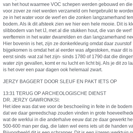
van het hout waarmee VOC schepen werden gebouwd en die v
voor zover ze niet werden verzameld om hergebruikt te worden
ze in het water voor de werf en die zonken langzamerhand ter
bodem. Als ik dit afsteek zien we hier een hele mooie. Dit is kl
slibbodem van het IJ, met al die stukken hout, die van de werf
werfterrein in het water dwarrelden en dan langzamerhand ne
Hier bovenin is het, zijn ze donkerkleurig omdat daar zuurstof
bijgekomen is omdat het al eerder was afgestoken, maar dit is
eerst sinds -wat zal het zijn- sinds 1780 of 1790 dat die dingen
water zijn gevallen, komt er nu lucht en licht bij. Als je dit zo l
is het over een paar dagen ook helemaal zwart.
JERZY BAGGERT DOOR SLEUF EN PAKT IETS OP
13:31 TERUG OP ARCHEOLOGISCHE DIENST
DR. JERZY GAWRONKSI:
Het idee was dat we voor de beschoeiïng in feite in de bodem 
dat we daar gereedschap zouden vinden in grote hoeveelhed
wat de werklui in die anderhalve eeuw dat ze daar gewerkt h
500-600 man per dag, die laten wel eens iets uit de handen va
Bijvoorbeeld dit is een schrapper. Dit is een ijzeren werktuig 