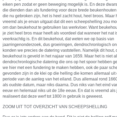
eiken pen zodat er geen beweging mogelijk is. En deze dwar
die dienden dan als fundering voor deze brede beukenhouten
die nu gebroken zijn, het is heel zacht hout, heel broos. Maar h
vreemd als je ervan uitgaat dat dit een scheepshelling zou mo
om dan beukehout te gebruiken las werkvloer. Want beukehout
je ziet heel bros maar heeft als voordeel dat wanneer het nat i
veerkrachtig is. En dit beukehout, dat weten we op basis van
jaarringenonderzoek, dus groeiringen, dendrochronlogisch o
konden we precies de datering vaststellen. Namelijk dit hout, d
beukehout is geveld in het najaar van 1659. Maar het is niet a
dendrochronlogische datering die ons op het spoor hebben ge
we hier met een fundering te maken hebben, ook de paar sch
gevonden zijn in de klei op die helling die komen allemaal uit
periode van de aanleg van het eiland. Dus allemaal rond 166
als oudste datum, maar niks daarna. Dus niks van het eind va
eeuw en helemaal niks uit de 18e eeuw. En dat is vreemd als j
realiseert dat deze werf tot 1800 in gebruik is geweest.
ZOOM UIT TOT OVERZICHT VAN SCHEEPSHELLING