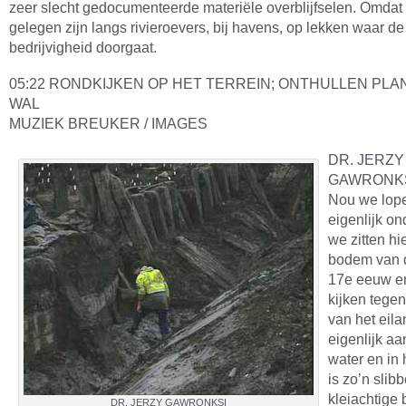
zeer slecht gedocumenteerde materiële overblijfselen. Omdat
gelegen zijn langs rivieroevers, bij havens, op lekken waar 
bedrijvigheid doorgaat.
05:22 RONDKIJKEN OP HET TERREIN; ONTHULLEN PL
WAL
MUZIEK BREUKER / IMAGES
DR. JERZY
GAWRONKS
Nou we lop
eigenlijk ond
we zitten hie
bodem van 
17e eeuw e
kijken tege
van het eila
eigenlijk aa
water en in h
is zo’n slib
kleiachtige
DR. JERZY GAWRONKSI