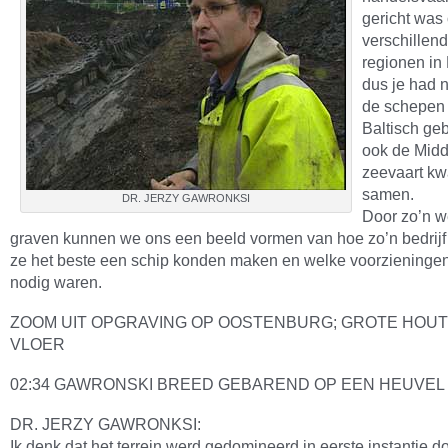
gericht was
verschillen
regionen in
dus je had n
de schepen 
Baltisch ge
ook de Midd
zeevaart kw
samen.
DR. JERZY GAWRONKSI
Door zo’n we
graven kunnen we ons een beeld vormen van hoe zo’n bedrijf
ze het beste een schip konden maken en welke voorzieninge
nodig waren.
ZOOM UIT OPGRAVING OP OOSTENBURG; GROTE HOU
VLOER
02:34 GAWRONSKI BREED GEBAREND OP EEN HEUVEL
DR. JERZY GAWRONKSI:
Ik denk dat het terrein werd gedomineerd in eerste instantie d