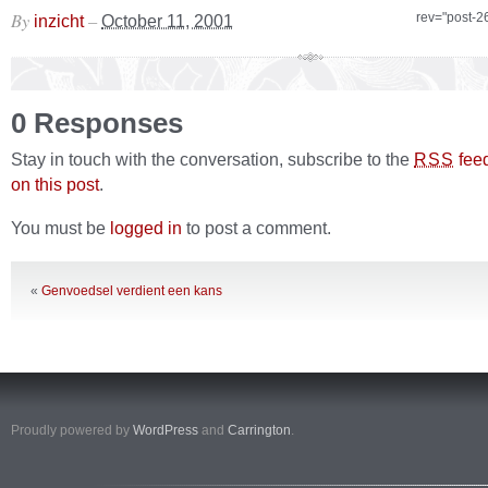
By
–
rev="post-2
inzicht
October 11, 2001
0 Responses
Stay in touch with the conversation, subscribe to the
fee
RSS
on this post
.
You must be
logged in
to post a comment.
«
Genvoedsel verdient een kans
Proudly powered by
WordPress
and
Carrington
.