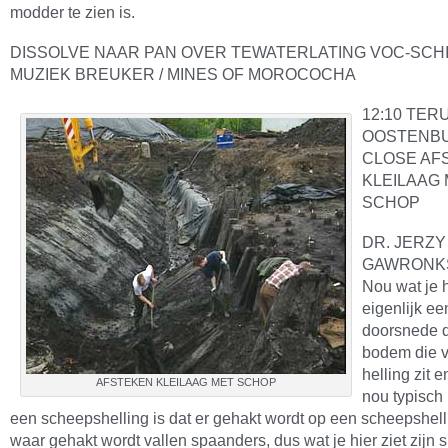
modder te zien is.
DISSOLVE NAAR PAN OVER TEWATERLATING VOC-SCH
MUZIEK BREUKER / MINES OF MOROCOCHA
12:10 TER
OOSTENB
CLOSE AF
KLEILAAG
SCHOP
DR. JERZY
GAWRONKS
Nou wat je hi
eigenlijk ee
doorsnede d
bodem die v
helling zit e
AFSTEKEN KLEILAAG MET SCHOP
nou typisch 
een scheepshelling is dat er gehakt wordt op een scheepshell
waar gehakt wordt vallen spaanders, dus wat je hier ziet zijn