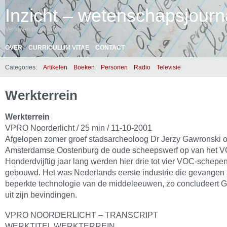
Inzicht – wetenschapsjourna
Verhalen uit de wetenschap
OVER
CURRICULUM VITAE
CONTACT
Categories:
Artikelen
Boeken
Personen
Radio
Televisie
Werkterrein
Werkterrein
VPRO Noorderlicht / 25 min / 11-10-2001
Afgelopen zomer groef stadsarcheoloog Dr Jerzy Gawronski o
Amsterdamse Oostenburg de oude scheepswerf op van het 
Honderdvijftig jaar lang werden hier drie tot vier VOC-schepen
gebouwd. Het was Nederlands eerste industrie die gevangen z
beperkte technologie van de middeleeuwen, zo concludeert 
uit zijn bevindingen.
VPRO NOORDERLICHT – TRANSCRIPT
WERKTITEL WERKTERREIN