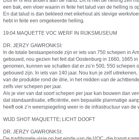
Dus er is iets anders aan de hand. Dit is niet de helling zelf ma
een bak, een vloer waarin in feite het talud van de helling is 
En dat talud is dan bekleed met eikehout als stevige werkvloer
hebt in feite een omgekeerde helling.
19:04 MAQUETTE VOC WERF IN RIJKSMUSEUM
DR. JERZY GAWRONKSI:
In de totale bestaanperiode zijn er iets van 750 schepen in 
gebouwd, nou gezien het feit dat Oostenburg in 1660, 1665 in 
genomen, kunnen we schatten dat er zo’n 500, 550 schepen o
gebouwd zijn. In iets van 140 jaar. Nou kun je zelf uitrekenen,
van de produktie rond de drie, in het midden van de achttien
zelfs vier schepen per jaar.
Als je vier van dat soort schepen per jaar kan bouwen dan ver
dat standaardisatie, efficiëntie, een bepaalde planmatige aan
heeft ook z’n weerspiegeling weer in de infrastructuur van de w
WIJD SHOT MAQUETTE; LICHT DOOFT
DR. JERZY GAWRONKSI:
De traditionele visie op het einde van de VOC, die hangt sam