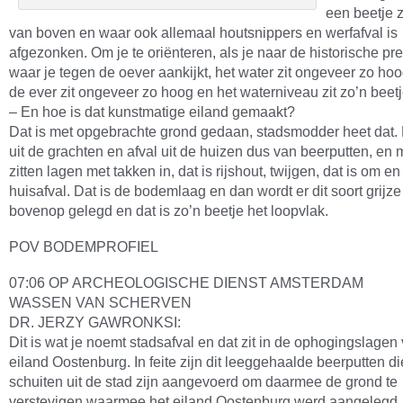
een beetje z
van boven en waar ook allemaal houtsnippers en werfafval is
afgezonken. Om je te oriënteren, als je naar de historische pren
waar je tegen de oever aankijkt, het water zit ongeveer zo hoo
de ever zit ongeveer zo hoog en het waterniveau zit zo’n beetj
– En hoe is dat kunstmatige eiland gemaakt?
Dat is met opgebrachte grond gedaan, stadsmodder heet dat. D
uit de grachten en afval uit de huizen dus van beerputten, en m
zitten lagen met takken in, dat is rijshout, twijgen, dat is om en
huisafval. Dat is de bodemlaag en dan wordt er dit soort grijze 
bovenop gelegd en dat is zo’n beetje het loopvlak.
POV BODEMPROFIEL
07:06 OP ARCHEOLOGISCHE DIENST AMSTERDAM
WASSEN VAN SCHERVEN
DR. JERZY GAWRONKSI:
Dit is wat je noemt stadsafval en dat zit in de ophogingslagen
eiland Oostenburg. In feite zijn dit leeggehaalde beerputten d
schuiten uit de stad zijn aangevoerd om daarmee de grond te
verstevigen waarmee het eiland Oostenburg werd aangelegd.