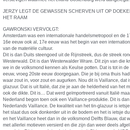
JERZY LEGT DE GEWASSEN SCHERVEN UIT OP DOEK
HET RAAM
GAWRONSKI VERVOLGT:
Amsterdam was een internationale handelsmetropool en de 1
16e eeuw ook al, 17e eeuw was het begin van een internation
van de materiële cultuur.
Dit is dan Duits steengoed uit de Rijnstreek, dus de streek ro
Westerwald. Dit is dan Westerwalder Wrare. Dit zijn van die k
we in de volksmond kennen als Keulse potten. Dat is tot in de
eeuw, vroeg 20ste eeuw doorgegaan. Die je bij oma thuis had
waar zout in, voor zout en augurken. Nou dit is Vaillance, dat is
glazuur. Dat is uit Italië, dat zie je aan de helderheid van het m
ook de dikte. Dit is… Dat werd geïmportreerd vanuit Italië maa
Nederland begon toen ook een Vaillance-produktie. Dit is dan
Nederlands Vaillance. De kwaliteit van het tin-glazuur is ietsj
het slaat dus ook donkerder uit in de bodem en het is ietsje d
en het Vaillance heet dan in de volksmond Delfts Blauw, dat 
met allerlei motieven versierd en die zijn dan weer deels afge