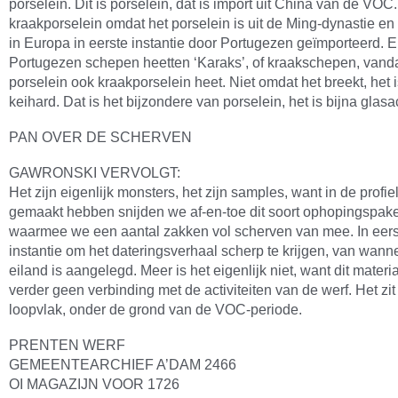
porselein. Dit is porselein, dat is import uit China van de VOC
kraakporselein omdat het porselein is uit de Ming-dynastie e
in Europa in eerste instantie door Portugezen geïmporteerd. 
Portugezen schepen heetten ‘Karaks’, of kraakschepen, vanda
porselein ook kraakporselein heet. Niet omdat het breekt, het is
keihard. Dat is het bijzondere van porselein, het is bijna glasa
PAN OVER DE SCHERVEN
GAWRONSKI VERVOLGT:
Het zijn eigenlijk monsters, het zijn samples, want in de profi
gemaakt hebben snijden we af-en-toe dit soort ophopingspak
waarmee we een aantal zakken vol scherven van mee. In eers
instantie om het dateringsverhaal scherp te krijgen, van wann
eiland is aangelegd. Meer is het eigenlijk niet, want dit materi
verder geen verbinding met de activiteiten van de werf. Het zit
loopvlak, onder de grond van de VOC-periode.
PRENTEN WERF
GEMEENTEARCHIEF A’DAM 2466
OI MAGAZIJN VOOR 1726