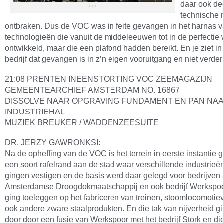
daar ook de
+++
technische 
ontbraken. Dus de VOC was in feite gevangen in het harnas 
technologieën die vanuit de middeleeuwen tot in de perfectie
ontwikkeld, maar die een plafond hadden bereikt. En je ziet in 
bedrijf dat gevangen is in z’n eigen vooruitgang en niet verder
21:08 PRENTEN INEENSTORTING VOC ZEEMAGAZIJN
GEMEENTEARCHIEF AMSTERDAM NO. 16867
DISSOLVE NAAR OPGRAVING FUNDAMENT EN PAN NA
INDUSTRIEHAL
MUZIEK BREUKER / WADDENZEESUITE
DR. JERZY GAWRONKSI:
Na de opheffing van de VOC is het terrein in eerste instantie g
een soort rafelrand aan de stad waar verschillende industrieë
gingen vestigen en de basis werd daar gelegd voor bedrijven 
Amsterdamse Droogdokmaatschappij en ook bedrijf Werkspoo
ging toeleggen op het fabriceren van treinen, stoomlocomoti
ook andere zware staalprodukten. En die tak van nijverheid g
door door een fusie van Werkspoor met het bedrijf Stork en di