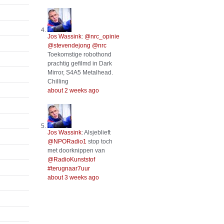
Jos Wassink
:
@nrc_opinie
@stevendejong
@nrc
Toekomstige robothond
prachtig gefilmd in Dark
Mirror, S4A5 Metalhead.
Chilling
about 2 weeks ago
Jos Wassink
:
Alsjeblieft
@NPORadio1
stop toch
met doorknippen van
@RadioKunststof
#terugnaar7uur
about 3 weeks ago