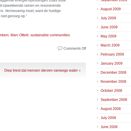
September 2009
iggende energie-oplossingen zoals solar
iteit-opwekkende ramen en resonerende
August 2009
ns. Vernieuwing moet, want de huidige
niet genoeg op.”
July 2009
June 2009
,
,
,
nkers
Marc Ottelé
sustainable communities
May 2009
March 2009
Comments Off
on
Campus
February 2009
als
January 2009
groen
paradijs
Diep triest dat mensen sterven vanwege water
»
December 2008
November 2008
October 2008
September 2008
August 2008
July 2008
June 2008