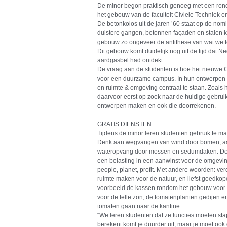
De minor begon praktisch genoeg met een ron
het gebouw van de faculteit Civiele Technie
De betonkolos uit de jaren ’60 staat op de nom
duistere gangen, betonnen façaden en stalen k
gebouw zo ongeveer de antithese van wat we 
Dit gebouw komt duidelijk nog uit de tijd dat N
aardgasbel had ontdekt.
De vraag aan de studenten is hoe het nieuwe
voor een duurzame campus. In hun ontwerpen k
en ruimte & omgeving centraal te staan. Zoals 
daarvoor eerst op zoek naar de huidige gebrui
ontwerpen maken en ook die doorrekenen.
GRATIS DIENSTEN
Tijdens de minor leren studenten gebruik te mak
Denk aan wegvangen van wind door bomen, aan
wateropvang door mossen en sedumdaken. Doo
een belasting in een aanwinst voor de omgevin
people, planet, profit. Met andere woorden: v
ruimte maken voor de natuur, en liefst goedkop
voorbeeld de kassen rondom het gebouw voor c
voor de felle zon, de tomatenplanten gedijen er
tomaten gaan naar de kantine.
“We leren studenten dat ze functies moeten stap
berekent komt je duurder uit, maar je moet o