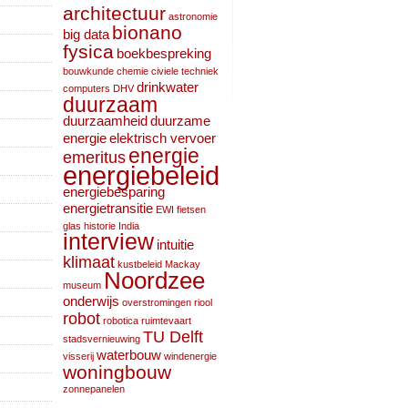
architectuur
astronomie
bionano
big data
fysica
boekbespreking
bouwkunde
chemie
civiele techniek
drinkwater
computers
DHV
duurzaam
duurzaamheid
duurzame
energie
elektrisch vervoer
energie
emeritus
energiebeleid
energiebesparing
energietransitie
EWI
fietsen
glas
historie
India
interview
intuitie
klimaat
kustbeleid
Mackay
Noordzee
museum
onderwijs
overstromingen
riool
robot
robotica
ruimtevaart
TU Delft
stadsvernieuwing
waterbouw
visserij
windenergie
woningbouw
zonnepanelen