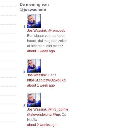
De mening van
@joswashere
Jos Wassink
:
@remcodb
Een sigaar voor de open
haard, dat mag dan zeker
al helemaal niet meer?
about 1 week ago
Jos Wassink
:
Eens
https://t.co/pzWQ2wq8Xd
about 1 week ago
Jos Wassink
:
@nrc_opinie
@stevendejong
@nrc
Op
Netflix
about 2 weeks ago