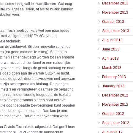
December 2013
e soms lastig valt te kwantificeren. Wat mag
ffe collegezaal zitten, of als ze buiten kunnen
November 2013
abellen voor.
October 2013
rbaar. Toch heeft Jonkers wel een paar ideeën
September 2013
n met vastgoedbedrijf FMVG over de
August 2013
ele techniek.
n de zuidgevel. Bij een renovatie zullen de
June 2013
den (en geen moment te vroeg). Studenten
kozijnen samengevoegd worden tot een enorme
April 2013
erwarmt de lucht en komt er een natuurlijke
March 2013
llegezalen trekt, langs de gevel omhoog en naar
 te goed doen aan de warme CO2-rijke lucht.
February 2013
os op de gevel, door huisvrouwen met argwaan
et zijn achtergrond als bioloog. De plantjes
January 2013
te meter) en verminderen daarmee de belasting
nen ze, indien kundig toegepast, de isolatie
December 2012
derzoeksprogramma starten naar actieve
November 2012
dat je door bepaalde toevoegingen kunt bepalen
p het beton gaan hechten. Dan kun je een
October 2012
uren meegeven. Dat zijn meerwaarden waar
September 2012
an Civiele Techniek is uitgesteld. Dat geeft hem
e minor bij FMVG onder de aandacht te
August 2012