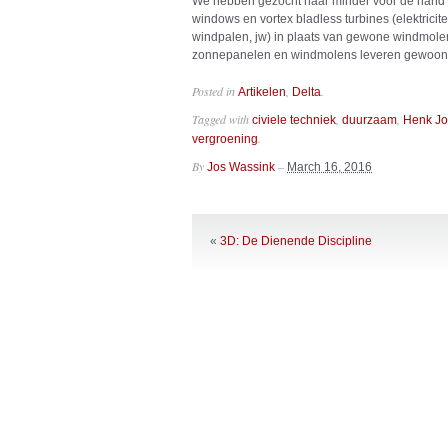
We hebben gezocht naar minder voor de hand l
windows en vortex bladless turbines (elektric
windpalen, jw) in plaats van gewone windmole
zonnepanelen en windmolens leveren gewoon 
Posted in
,
.
Artikelen
Delta
Tagged with
,
,
civiele techniek
duurzaam
Henk Jo
.
vergroening
By
–
Jos Wassink
March 16, 2016
«
3D: De Dienende Discipline