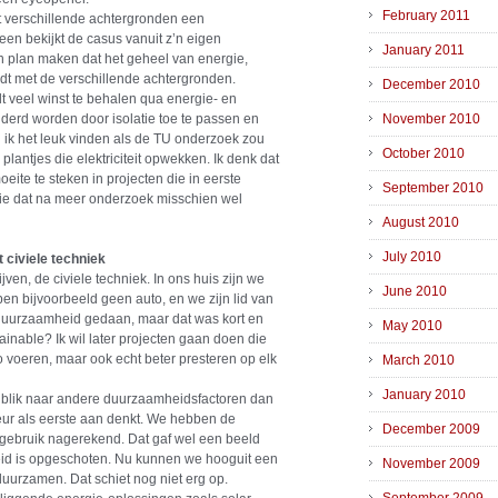
February 2011
it verschillende achtergronden een
en bekijkt de casus vanuit z’n eigen
January 2011
n plan maken dat het geheel van energie,
udt met de verschillende achtergronden.
December 2010
lt veel winst te behalen qua energie- en
derd worden door isolatie toe te passen en
November 2010
u ik het leuk vinden als de TU onderzoek zou
October 2010
antjes die elektriciteit opwekken. Ik denk dat
ite te steken in projecten die in eerste
September 2010
 die dat na meer onderzoek misschien wel
August 2010
July 2010
 civiele techniek
jven, de civiele techniek. In ons huis zijn we
June 2010
n bijvoorbeeld geen auto, en we zijn lid van
duurzaamheid gedaan, maar dat was kort en
May 2010
ainable? Ik wil later projecten gaan doen die
o voeren, maar ook echt beter presteren op elk
March 2010
January 2010
 blik naar andere duurzaamheidsfactoren dan
ieur als eerste aan denkt. We hebben de
December 2009
gebruik nagerekend. Dat gaf wel een beeld
d is opgeschoten. Nu kunnen we hooguit een
November 2009
uurzamen. Dat schiet nog niet erg op.