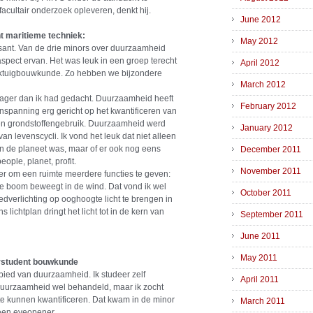
acultair onderzoek opleveren, denkt hij.
June 2012
t maritieme techniek:
May 2012
sant. Van de drie minors over duurzaamheid
aspect ervan. Het was leuk in een groep terecht
April 2012
tuigbouwkunde. Zo hebben we bijzondere
March 2012
lager dan ik had gedacht. Duurzaamheid heeft
February 2012
nspanning erg gericht op het kwantificeren van
en grondstoffengebruik. Duurzaamheid werd
January 2012
an levenscycli. Ik vond het leuk dat niet alleen
n de planeet was, maar of er ook nog eens
December 2011
ople, planet, profit.
November 2011
 om een ruimte meerdere functies te geven:
e boom beweegt in de wind. Dat vond ik wel
October 2011
edverlichting op ooghoogte licht te brengen in
lichtplan dringt het licht tot in de kern van
September 2011
June 2011
May 2011
orstudent bouwkunde
ied van duurzaamheid. Ik studeer zelf
April 2011
duurzaamheid wel behandeld, maar ik zocht
e kunnen kwantificeren. Dat kwam in de minor
March 2011
een eyeopener.