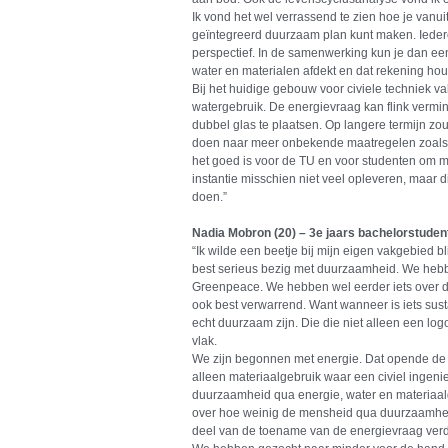
Ik vond het wel verrassend te zien hoe je vanu
geïntegreerd duurzaam plan kunt maken. Iedere
perspectief. In de samenwerking kun je dan ee
water en materialen afdekt en dat rekening ho
Bij het huidige gebouw voor civiele techniek va
watergebruik. De energievraag kan flink vermin
dubbel glas te plaatsen. Op langere termijn zo
doen naar meer onbekende maatregelen zoals pl
het goed is voor de TU en voor studenten om moe
instantie misschien niet veel opleveren, maar
doen.”
Nadia Mobron (20) – 3e jaars bachelorstudent
“Ik wilde een beetje bij mijn eigen vakgebied bli
best serieus bezig met duurzaamheid. We hebbe
Greenpeace. We hebben wel eerder iets over 
ook best verwarrend. Want wanneer is iets sust
echt duurzaam zijn. Die die niet alleen een log
vlak.
We zijn begonnen met energie. Dat opende de
alleen materiaalgebruik waar een civiel ingen
duurzaamheid qua energie, water en materiaal
over hoe weinig de mensheid qua duurzaamhei
deel van de toename van de energievraag verd