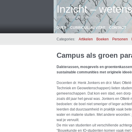
Inzicht – wetens
Verhalen uit de wetenschap
OVER
CURRICULUM VITAE
CONTACT
Categories:
Artikelen
Boeken
Personen
Campus als groen par
Dakterassen, mosgevels en groentenkassen.
sustainable communities met originele idee
Docenten dr. Henk Jonkers en dr.ir. Marc Ottelé (
Techniek en Geowetenschappen) lieten stude
gemeenschappen. Dat kon een stad, een dorp of
zoals dit jaar het geval was. Jonkers en Ottel
bedoelen: de boel niet smeriger of leger achte
leerden dat duurzaamheid in praktijk vaak bete
water en materie sluiten. Met andere woorden: 
wat je vervuilt.
De mix van studenten uit verschillende achterg
“Bouwkunde en IO-studenten komen vaak met ve