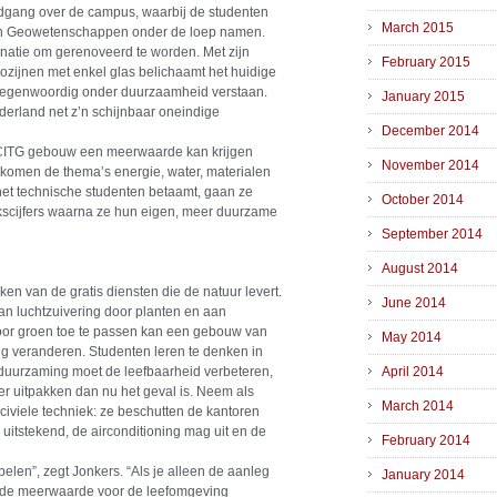
dgang over de campus, waarbij de studenten
March 2015
k en Geowetenschappen onder de loep namen.
inatie om gerenoveerd te worden. Met zijn
February 2015
ozijnen met enkel glas belichaamt het huidige
tegenwoordig onder duurzaamheid verstaan.
January 2015
ederland net z’n schijnbaar oneindige
December 2014
 CITG gebouw een meerwaarde kan krijgen
November 2014
omen de thema’s energie, water, materialen
het technische studenten betaamt, gaan ze
October 2014
kscijfers waarna ze hun eigen, meer duurzame
September 2014
August 2014
en van de gratis diensten die de natuur levert.
June 2014
 luchtzuivering door planten en aan
r groen toe te passen kan een gebouw van
May 2014
g veranderen. Studenten leren te denken in
erduurzaming moet de leefbaarheid verbeteren,
April 2014
er uitpakken dan nu het geval is. Neem als
March 2014
iviele techniek: ze beschutten de kantoren
 uitstekend, de airconditioning mag uit en de
February 2014
elen”, zegt Jonkers. “Als je alleen de aanleg
January 2014
ok de meerwaarde voor de leefomgeving