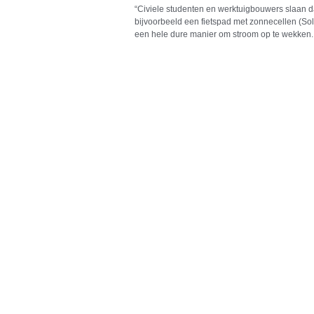
“Civiele studenten en werktuigbouwers slaan da
bijvoorbeeld een fietspad met zonnecellen (So
een hele dure manier om stroom op te wekken.