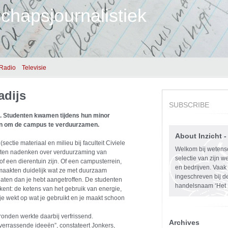
chapsjournalistiek
Radio
Televisie
adijs
SUBSCRIBE
 Studenten kwamen tijdens hun minor
ën om de campus te verduurzamen.
About Inzicht 
sectie materiaal en milieu bij faculteit Civiele
Welkom bij wetensc
nten nadenken over verduurzaming van
selectie van zijn we
 een dierentuin zijn. Of een campusterrein,
en bedrijven. Vaak 
é maakten duidelijk wat ze met duurzaam
ingeschreven bij 
rlaten dan je hebt aangetroffen. De studenten
handelsnaam ‘Het I
kent: de ketens van het gebruik van energie,
je wekt op wat je gebruikt en je maakt schoon
ronden werkte daarbij verfrissend.
Archives
rrassende ideeën”, constateert Jonkers,