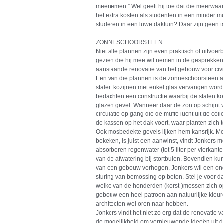
meenemen.” Wel geeft hij toe dat die meerwaard
het extra kosten als studenten in een minder mu
studeren in een luwe daktuin? Daar zijn geen t
ZONNESCHOORSTEEN
Niet alle plannen zijn even praktisch of uitvoe
gezien die hij mee wil nemen in de gesprekke
aanstaande renovatie van het gebouw voor civi
Een van die plannen is de zonneschoorsteen aa
stalen kozijnen met enkel glas vervangen wor
bedachten een constructie waarbij de stalen 
glazen gevel. Wanneer daar de zon op schijnt v
circulatie op gang die de muffe lucht uit de co
de kassen op het dak voert, waar planten zich
Ook mosbedekte gevels lijken hem kansrijk. M
bekeken, is juist een aanwinst, vindt Jonkers m
absorberen regenwater (tot 5 liter per vierkan
van de afwatering bij stortbuien. Bovendien kun
van een gebouw verhogen. Jonkers wil een on
sturing van bemossing op beton. Stel je voor 
welke van de honderden (korst-)mossen zich o
gebouw een heel patroon aan natuurlijke kle
architecten wel oren naar hebben.
Jonkers vindt het niet zo erg dat de renovatie v
de mogelijkheid om vernieuwende ideeën uit d