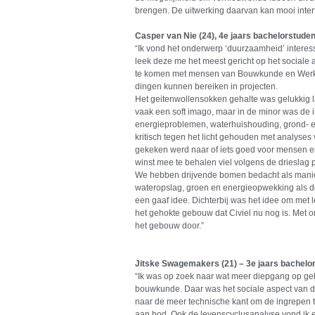
brengen. De uitwerking daarvan kan mooi interf
Casper van Nie (24), 4e jaars bachelorstuden
“Ik vond het onderwerp ‘duurzaamheid’ interes
leek deze me het meest gericht op het sociale 
te komen met mensen van Bouwkunde en Werk
dingen kunnen bereiken in projecten.
Het geitenwollensokken gehalte was gelukkig 
vaak een soft imago, maar in de minor was de i
energieproblemen, waterhuishouding, grond- 
kritisch tegen het licht gehouden met analyses v
gekeken werd naar of iets goed voor mensen e
winst mee te behalen viel volgens de drieslag pe
We hebben drijvende bomen bedacht als manier
wateropslag, groen en energieopwekking als d
een gaaf idee. Dichterbij was het idee om met l
het gehokte gebouw dat Civiel nu nog is. Met ons 
het gebouw door.”
Jitske Swagemakers (21) – 3e jaars bachel
“Ik was op zoek naar wat meer diepgang op geb
bouwkunde. Daar was het sociale aspect van 
naar de meer technische kant om de ingrepen t
aan bod. Ook de levenscyclusanalyse vond ik 