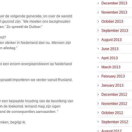
December 2013
November 2013
over de volgende generatie, en over de wereld
et gezond zijn. ‘We moeten ons bezighouden
October 2013
.’ Zo spreekt de Duitser.”
September 2013
and?
August 2013
den sterker in Nederland dan nu. Mensen zijn
n alledag.”
June 2013
April 2013
t er een enorm energieprobleem op Nederland
March 2013
February 2013
 opraakt importeren we verder vanuit Rusland.
January 2013
December 2012
oor een bepaalde houding van de bevolking van
November 2012
 in de toekomst. Iemand mag zijn ogen
hand de consequenties aanvaarden. “
October 2012
September 2012
nken, begrijp ik.
August 2012