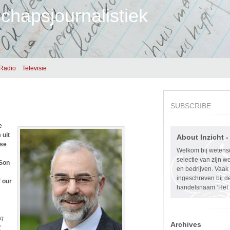
chapsjournalistiek
Radio
Televisie
SUBSCRIBE
e
 uit
About Inzicht 
tse
Welkom bij wetensc
selectie van zijn we
 Son
en bedrijven. Vaak 
ingeschreven bij 
f our
handelsnaam ‘Het I
ag
Archives
t