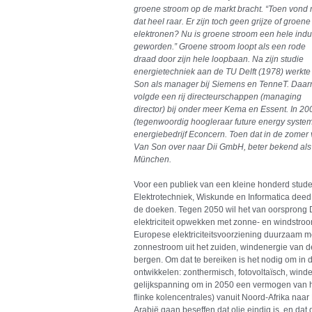
groene stroom op de markt bracht. “Toen vond
dat heel raar. Er zijn toch geen grijze of groene
elektronen? Nu is groene stroom een hele indu
geworden.” Groene stroom loopt als een rode
draad door zijn hele loopbaan. Na zijn studie
energietechniek aan de TU Delft (1978) werkt
Son als manager bij Siemens en TenneT. Daar
volgde een rij directeurschappen (managing
director) bij onder meer Kema en Essent. In 20
(tegenwoordig hoogleraar future energy system
energiebedrijf Econcern. Toen dat in de zomer va
Van Son over naar Dii GmbH, beter bekend als 
München.
Voor een publiek van een kleine honderd stude
Elektrotechniek, Wiskunde en Informatica dee
de doeken. Tegen 2050 wil het van oorsprong D
elektriciteit opwekken met zonne- en windstroo
Europese elektriciteitsvoorziening duurzaam 
zonnestroom uit het zuiden, windenergie van d
bergen. Om dat te bereiken is het nodig om in 
ontwikkelen: zonthermisch, fotovoltaïsch, win
gelijkspanning om in 2050 een vermogen van 
flinke kolencentrales) vanuit Noord-Afrika naar
Arabië gaan beseffen dat olie eindig is, en dat d