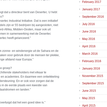
February 2017
January 2017
gt dat u directeur bent van Desertec. U hebt
 u?
September 2016
rtec Industrial Initiative. Dat is een initiatief
July 2016
dels zijn er 55 bedrijven bij aangesloten, niet
ord-Afrika, Midden-Oosten, maar ook uit
June 2016
genomen in samenwerking met de Desertec
sertec heeft gelanceerd.”
May 2016
April 2016
 om zonne- en windenergie uit de Sahara en de
March 2016
maken voor gebruik door de mensen ter plekke,
ange afstand naar Europa.”
February 2016
die groep?
January 2016
schillende stakeholders met elkaar te
November 2015
O’s en academies. En daarmee een ontwikkeling
ndersteuning. En er ook voor zorgen dat de
September 2015
is in de eerste plaats een kwestie van
itaalstromen en landen.”
June 2015
May 2015
n overtuigd dat het een goed idee is.”
April 2015