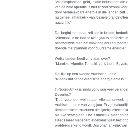
“Arbeidsplaatsen, geld, lokale industrieën die
van de hele operatie is niet zozeer stroom voo
door hernieuwbare energie in die landen zelf.
nu geheel afhankelijk van fossiele brandstoffen
natuurlijk.”
Dat begint men daar zelf ook in te zien, bedoelt
“Allemaal. In de laatste twee jaar is dat inzic
beschouwde men het vaak nog als een theoreti
doende met plannen voor duurzame energie.”
Welke landen heeft u het dan over?
“Marokko, Algerije, Tunesië, zelfs Libië. Egypt
Dat lijkt op een tweede Arabische Lente.
“Ik denk dat het de Arabische energielente is.”
In Noord-Afrika is sinds vorig jaar veel verand
Desertec?
“Daar verandert weinig aan. Alle samenwerk
Arabische Lente van vorig jaar. Er zijn natuurli
democratische structuren die tijdelijk effecte
nieuwe strategieën. Dat is duidelijk. Maar op de
steeds meer met energietoekomst gaat bezigh
probleem erkend wordt. Dus onafhankelijk van d