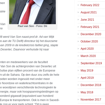
 men
February 2022
strie
August 2021
June 2021
e Van
Paul van Son - Foto: Dii
February 2021
na
December 2020
08 werd Van Son naast prof.dr. Ad van Wijk
s aan de TU Delft) directeur bij het duurzame
October 2020
n 2009 in de kredietcrisis failliet ging, stapte
April 2020
Desertec. Daarvoor verhuisde hij naar
March 2020
nten en medewerkers van de faculteit
September 2019
d Van Son de achtergronden van Desertec uit
uitse plan vijftien procent van de Europese
May 2019
m uit de Sahara. Op den duur zou zelfs de hele
April 2019
moeten worden ingevuld met onder meer
e Noordzee en waterkrachtcentrales in de
December 2018
de woestijnen verschillende technologieën te
denergie, maar ook hoogspanningsleidingen op
May 2018
honderd gigawatt (equivalent aan honderd
November 2017
 Europa te transporteren. Ook is men in Saoedi-
e zon er voor niets schijnt. “Dit is geen