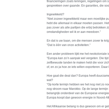
financieringen zoals leningen, regelingen om s
gesprekken over gaande. En garanties, die soo
Ingewikkeld?
“Niet zozeer ingewikkeld maar een moeilijke pu
hebt die allemaal in elkaar moeten passen. Het 
pas zover als alle partijen die erbij betrokken z
omstandigheden wil ik er aan meedoen.”
En dat is uw baan, om die mensen zover te kri
“Dat is één van onze activiteiten.”
Een ander probleem lijkt me het neokoloniale id
“Europa kan zo’n aanpak wel vergeten. Die tijd is
zelfbewuste landen te maken hebt die voor zich
of, en zo ja hoe ze iets willen exporteren. Daa
Hoe gaat die deal dan? Europa heeft duurzame 
wat?
“Op korte termijn hebben we het nog niet zo no
nog stroom naar Marokko. Op de lange termijn 
belangrijk onderdeel van de Europese energie
Europa koopt dan gewoon energie in Noord-Afr
Het Afrikaanse belang is dus gewoon om er ge