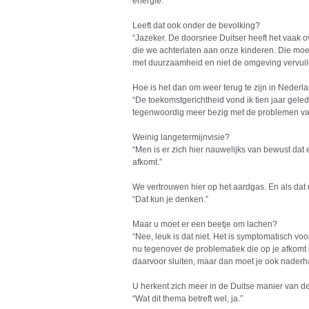
energie.”
Leeft dat ook onder de bevolking?
“Jazeker. De doorsnee Duitser heeft het vaak 
die we achterlaten aan onze kinderen. Die mo
met duurzaamheid en niet de omgeving vervuilen
Hoe is het dan om weer terug te zijn in Nederl
“De toekomstgerichtheid vond ik tien jaar gele
tegenwoordig meer bezig met de problemen va
Weinig langetermijnvisie?
“Men is er zich hier nauwelijks van bewust da
afkomt.”
We vertrouwen hier op het aardgas. En als dat
“Dat kun je denken.”
Maar u moet er een beetje om lachen?
“Nee, leuk is dat niet. Het is symptomatisch v
nu tegenover de problematiek die op je afkomt
daarvoor sluiten, maar dan moet je ook nader
U herkent zich meer in de Duitse manier van de
“Wat dit thema betreft wel, ja.”