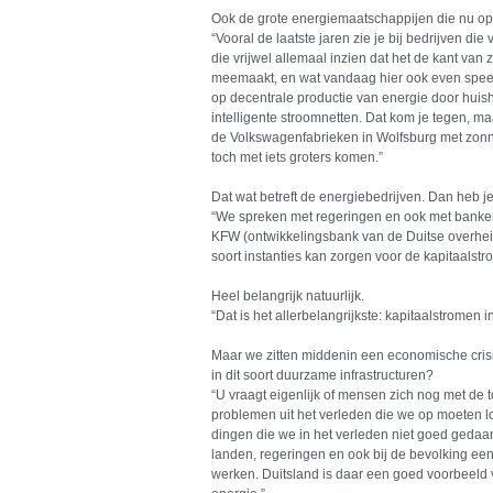
Ook de grote energiemaatschappijen die nu op 
“Vooral de laatste jaren zie je bij bedrijven di
die vrijwel allemaal inzien dat het de kant van
meemaakt, en wat vandaag hier ook even speel
op decentrale productie van energie door hui
intelligente stroomnetten. Dat kom je tegen, maa
de Volkswagenfabrieken in Wolfsburg met zonn
toch met iets groters komen.”
Dat wat betreft de energiebedrijven. Dan heb je
“We spreken met regeringen en ook met banke
KFW (ontwikkelingsbank van de Duitse overheid
soort instanties kan zorgen voor de kapitaalstr
Heel belangrijk natuurlijk.
“Dat is het allerbelangrijkste: kapitaalstromen in
Maar we zitten middenin een economische crisis
in dit soort duurzame infrastructuren?
“U vraagt eigenlijk of mensen zich nog met de t
problemen uit het verleden die we op moeten lo
dingen die we in het verleden niet goed gedaan
landen, regeringen en ook bij de bevolking e
werken. Duitsland is daar een goed voorbeeld