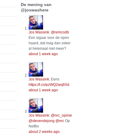
De mening van
@joswashere
Jos Wassink
:
@remcodb
Een sigaar voor de open
haard, dat mag dan zeker
al helemaal niet meer?
about 1 week ago
Jos Wassink
:
Eens
https://t.co/pzWQ2wq8Xd
about 1 week ago
Jos Wassink
:
@nrc_opinie
@stevendejong
@nrc
Op
Netflix
about 2 weeks ago