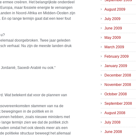
September 2009
 ze ermee creëren. Het belangrijkste onderdeel
r Europa, maar fossiele energie te vervangen
August 2009
 Landen in Noord-Afrika en Midden-Oosten zijn
. En op lange termijn gaat dat een keer fout
July 2009
June 2009
 u?
May 2009
ht helemaal doorgebroken. Twee jaar geleden
sch verhaal. Nu zijn de meeste landen druk
March 2009
February 2009
January 2009
e, Jordanië, Saoedi-Arabië nu ook.“
December 2008
November 2008
October 2008
erd. Wat betekent dat voor de plannen van
September 2008
ingsovereenkomsten stammen van na de
jk bewegingen in de politiek en in
August 2008
n kunnen hebben, zoals nieuwe ministers met
 lange termijn zien we dat de politiek zich
July 2008
ouden omdat het ook steeds meer als een
June 2008
e politieke structuur beweegt het allemaal