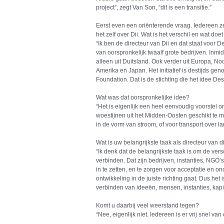
project”, zegt Van Son, “dit is een transitie.”
Eerst even een oriënterende vraag. Iedereen ze
het zelf over Dii. Wat is het verschil en wat doet
“Ik ben de directeur van Dii en dat staat voor Dese
van oorspronkelijk twaalf grote bedrijven. Inmid
alleen uit Duitsland. Ook verder uit Europa, No
Amerika en Japan. Het initiatief is destijds 
Foundation. Dat is de stichting die het idee De
Wat was dat oorspronkelijke idee?
“Het is eigenlijk een heel eenvoudig voorstel
woestijnen uit het Midden-Oosten geschikt te 
in de vorm van stroom, of voor transport over l
Wat is uw belangrijkste taak als directeur van 
“Ik denk dat de belangrijkste taak is om de ver
verbinden. Dat zijn bedrijven, instanties, NG
in te zetten, en te zorgen voor acceptatie en o
ontwikkeling in de juiste richting gaat. Dus het 
verbinden van ideeën, mensen, instanties, kap
Komt u daarbij veel weerstand tegen?
“Nee, eigenlijk niet. Iedereen is er vrij snel va