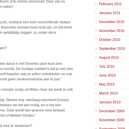
troom af te nemen enzovoort. Daar zijn nu
February 2011
rt zaken.”
January 2011
December 2010
zzel, omdat je een boel verschillende stukjes
financiële verhaal moet rond zijn, en dat komt
November 2010
ijn gelijktijdig zeggen: ja, onder deze
October 2010
jgen?
September 2010
August 2010
ee dat je in het Desertec-plan kunt zien.
July 2010
 voorbij. De huidige realiteit is dat je met zeer
zelf bepalen wat ze willen ontwikkelen en ook
June 2010
r komt geen neokolonialisme aan te pas.”
May 2010
energie nodig uit Afrika, maar we biedt ze ook
March 2010
dig. Sterker nog: vandaag exporteert Europa
January 2010
hebben we het wel nodig, en is het een
mix. Daar wordt dan gewoon voor betaald.
December 2009
ika of Midden-Oosten.”
November 2009
ld mee te verdienen?