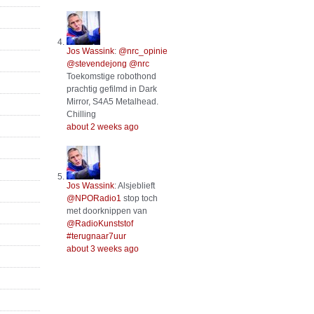
Jos Wassink
:
@nrc_opinie
@stevendejong
@nrc
Toekomstige robothond
prachtig gefilmd in Dark
Mirror, S4A5 Metalhead.
Chilling
about 2 weeks ago
Jos Wassink
:
Alsjeblieft
@NPORadio1
stop toch
met doorknippen van
@RadioKunststof
#terugnaar7uur
about 3 weeks ago