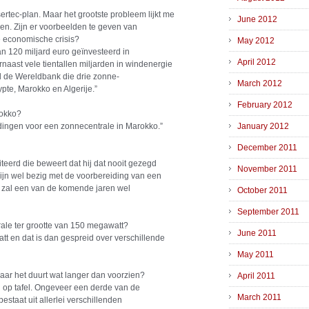
sertec-plan. Maar het grootste probleem lijkt me
June 2012
gen. Zijn er voorbeelden te geven van
 economische crisis?
May 2012
an 120 miljard euro geïnvesteerd in
April 2012
naast vele tientallen miljarden in windenergie
 de Wereldbank die drie zonne-
March 2012
pte, Marokko en Algerije.”
February 2012
rokko?
dingen voor een zonnecentrale in Marokko.”
January 2012
December 2011
eerd die beweert dat hij dat nooit gezegd
November 2011
 zijn wel bezig met de voorbereiding van een
Dat zal een van de komende jaren wel
October 2011
September 2011
ale ter grootte van 150 megawatt?
June 2011
att en dat is dan gespreid over verschillende
May 2011
 maar het duurt wat langer dan voorzien?
April 2011
al op tafel. Ongeveer een derde van de
March 2011
staat uit allerlei verschillenden