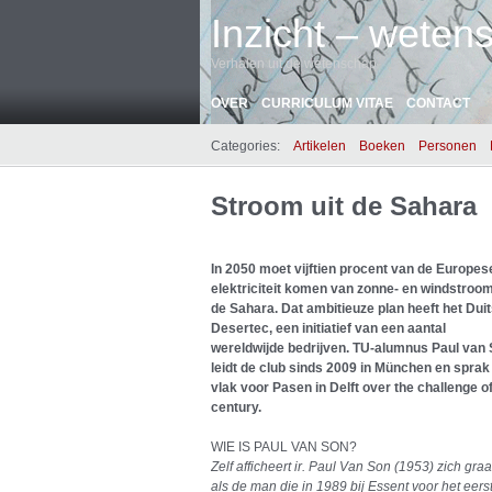
Inzicht – wetens
Verhalen uit de wetenschap
OVER
CURRICULUM VITAE
CONTACT
Categories:
Artikelen
Boeken
Personen
Stroom uit de Sahara
In 2050 moet vijftien procent van de Europes
elektriciteit komen van zonne- en windstroom
de Sahara. Dat ambitieuze plan heeft het Dui
Desertec, een initiatief van een aantal
wereldwijde bedrijven. TU-alumnus Paul van
leidt de club sinds 2009 in München en sprak
vlak voor Pasen in Delft over the challenge o
century.
WIE IS PAUL VAN SON?
Zelf afficheert ir. Paul Van Son (1953) zich gra
als de man die in 1989 bij Essent voor het eers