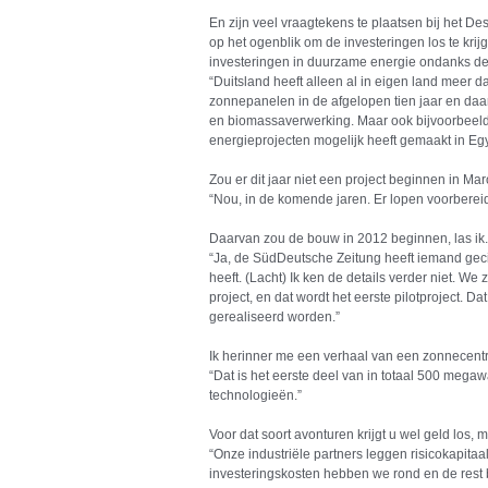
En zijn veel vraagtekens te plaatsen bij het De
op het ogenblik om de investeringen los te krij
investeringen in duurzame energie ondanks de
“Duitsland heeft alleen al in eigen land meer d
zonnepanelen in de afgelopen tien jaar en daar
en biomassaverwerking. Maar ook bijvoorbeeld
energieprojecten mogelijk heeft gemaakt in Egy
Zou er dit jaar niet een project beginnen in Ma
“Nou, in de komende jaren. Er lopen voorberei
Daarvan zou de bouw in 2012 beginnen, las ik.
“Ja, de SüdDeutsche Zeitung heeft iemand gecit
heeft. (Lacht) Ik ken de details verder niet. We
project, en dat wordt het eerste pilotproject. 
gerealiseerd worden.”
Ik herinner me een verhaal van een zonnecentr
“Dat is het eerste deel van in totaal 500 megaw
technologieën.”
Voor dat soort avonturen krijgt u wel geld los,
“Onze industriële partners leggen risicokapita
investeringskosten hebben we rond en de rest be