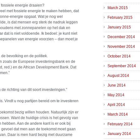
fossiele energie draaien?
March 2015
e veel met fossiele energie te maken hebben, dat
 zonne-energie opgaat. Wat je nog wel
February 2015
de, is dat mensen erg sterk de nadruk leggen
January 2015
shoudens met zonnepanelen op het dak en
r dat is niet voldoende. Ik bedoel: je kunt niet
December 2014
epanelen van energie voorzien – dan moet je
November 2014
 de bevolking en de politiek.
October 2014
n zoals de Europese investeringsbank en de
September 2014
, red.) en de African Development Bank. Dat
omen.”
August 2014
June 2014
 de richting van dit soort investeringen.”
May 2014
. Vindt u nog partijen bereid om te investeren
April 2014
oekomst bezig willen houden. Natuurlijk zijn er
March 2014
ssen. Want de huidige crisis is het gevolg van
 hebben. Aan de andere kant is er ook bij
February 2014
en gevoel dat men aan de toekomst moet gaan
January 2014
 van. Daar is men hard bezig met duurzame