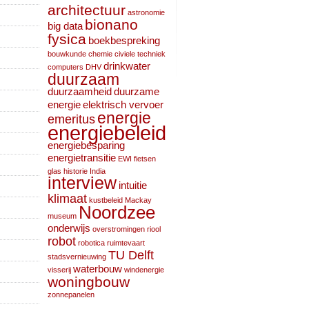
architectuur
astronomie
bionano
big data
fysica
boekbespreking
bouwkunde
chemie
civiele techniek
drinkwater
computers
DHV
duurzaam
duurzaamheid
duurzame
energie
elektrisch vervoer
energie
emeritus
energiebeleid
energiebesparing
energietransitie
EWI
fietsen
glas
historie
India
interview
intuitie
klimaat
kustbeleid
Mackay
Noordzee
museum
onderwijs
overstromingen
riool
robot
robotica
ruimtevaart
TU Delft
stadsvernieuwing
waterbouw
visserij
windenergie
woningbouw
zonnepanelen