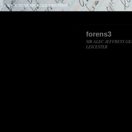
← BACK TO “VERBORGEN IDENTITEIT”
forens3
SIR ALEC JEFFREYS GE
LEICESTER